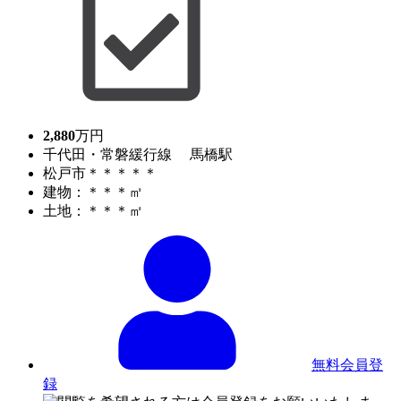
2,880
万円
千代田・常磐緩行線 馬橋駅
松戸市＊＊＊＊＊
建物：＊＊＊㎡
土地：＊＊＊㎡
無料会員登
録