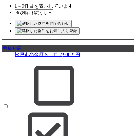
1
～
9
件目を表示しています
新築戸建
松戸市小金原８丁目
2,990
万円