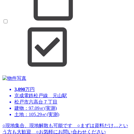
3,090
万円
京成電鉄松戸線 元山駅
松戸市六高台７丁目
建物：97.09㎡(実測)
土地：105.29㎡(実測)
○現地集合、現地解散も可能です ○まずは資料だけ…とい
う方も大歓迎 ○お気軽にお問い合わせください