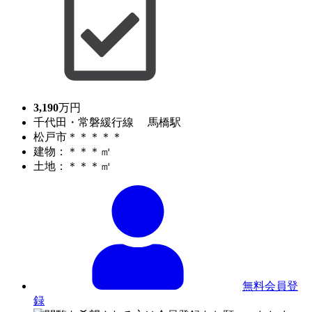
3,190
万円
千代田・常磐緩行線 馬橋駅
松戸市＊＊＊＊＊
建物：＊＊＊㎡
土地：＊＊＊㎡
無料会員登
録