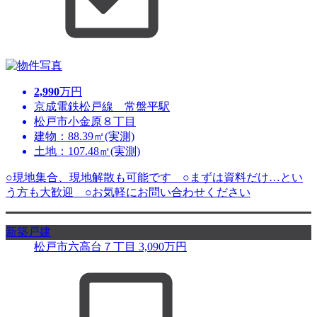
2,990
万円
京成電鉄松戸線 常盤平駅
松戸市小金原８丁目
建物：88.39㎡(実測)
土地：107.48㎡(実測)
○現地集合、現地解散も可能です ○まずは資料だけ…とい
う方も大歓迎 ○お気軽にお問い合わせください
新築戸建
松戸市六高台７丁目
3,090
万円