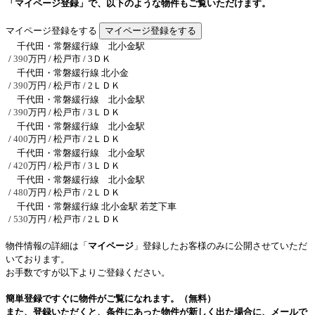
「マイページ登録」で、以下のような物件もご覧いただけます。
マイページ登録をする
千代田・常磐緩行線 北小金駅
/
390
万円 / 松戸市
/ 3ＤＫ
千代田・常磐緩行線 北小金
/
390
万円 / 松戸市
/ 2ＬＤＫ
千代田・常磐緩行線 北小金駅
/
390
万円 / 松戸市
/ 3ＬＤＫ
千代田・常磐緩行線 北小金駅
/
400
万円 / 松戸市
/ 2ＬＤＫ
千代田・常磐緩行線 北小金駅
/
420
万円 / 松戸市
/ 3ＬＤＫ
千代田・常磐緩行線 北小金駅
/
480
万円 / 松戸市
/ 2ＬＤＫ
千代田・常磐緩行線 北小金駅 若芝下車
/
530
万円 / 松戸市
/ 2ＬＤＫ
物件情報の詳細は「
マイページ
」登録したお客様のみに公開させていただ
いております。
お手数ですが以下よりご登録ください。
簡単登録ですぐに物件がご覧になれます。（無料）
また、登録いただくと、条件にあった物件が新しく出た場合に、メールで