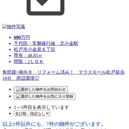
600
万円
千代田・常磐緩行線 北小金駅
松戸市小金原６丁目
専有：48.85㎡
間取：2ＬＤＫ
角部屋×南向き リフォーム済み！ テラスモール松戸徒歩
16分 周辺環境◎
1
～
1
件目を表示しています
以上1件以外にも、7件の物件がございます。