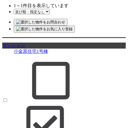
1
～
1
件目を表示しています
マンション
小金原住宅1号棟