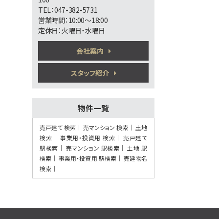
第6位
TEL：047-382-5731
5,280万円
営業時間：10:00～18:00
3ＬＤＫ
定休日：火曜日・水曜日
南流山駅
歩13分
会社案内
通勤も通学も安心。防犯カメラと地盤20年
保証で家…
スタッフ紹介
第7位
3,899万円
3ＬＤＫ
物件一覧
柏駅
歩10分
「柏」駅徒歩10分のリフォーム物件 サンル
売戸建て 検索
売マンション 検索
土地
ーム付…
検索
事業用・投資用 検索
売戸建て
駅検索
売マンション 駅検索
土地 駅
第8位
検索
事業用・投資用 駅検索
売建物名
6,650万円
検索
7.5%
利回
北松戸駅
歩10分
満室稼働の収益アパート 表面利回り
7.5％ 土地…