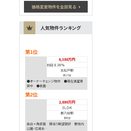
価格変更物件を全部見る
人気物件ランキング
第1位
6,380万円
8.36%
利回
北松戸駅
歩17分
●オーナーチェンジ物件 ●現在満室賃
貸中 ●表面…
第2位
2,880万円
3ＬＤＫ
新八柱駅
歩8分
高台×角部屋 陽当り眺望良好 敷地内
公園・広場あ…