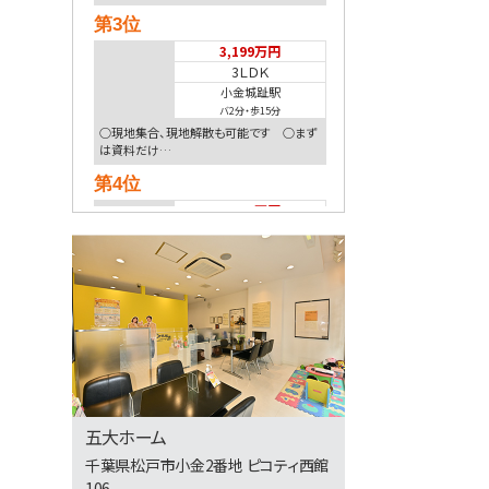
第3位
3,199万円
3ＬＤＫ
小金城趾駅
バ2分
・
歩15分
○現地集合、現地解散も可能です ○まず
は資料だけ…
第4位
4,999万円
3ＬＤＫ
南柏駅
歩6分
南柏駅徒歩6分！地盤20年保証＋防犯カメ
ラ標準装…
第5位
2,499万円
4ＬＤＫ
運河駅
歩18分
五大ホーム
○現地集合、現地解散も可能です ○まず
千葉県松戸市小金2番地 ピコティ西館
は資料だけ…
106