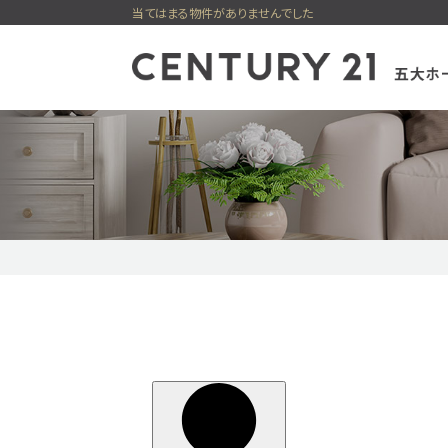
当てはまる物件がありませんでした
一戸建てを検索
マンショ
売却専門サイト
賃貸住宅一覧
購入の流れ
最適を選べる
住まい購入
貸店舗・事
新着物件
価格変更物件
五大ホーム
今すぐ見られる一戸建て
今すぐ見られるマン