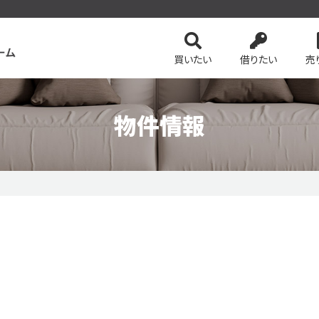
買いたい
借りたい
売
物件情報
ンを検索
会社案内
土地を検索
スタッフ紹介
事業用・投資
4つの売却方法
の基礎知識
務所等一覧
ネットでかんたん売却査定
保険・公的優遇サービス
リースバック
のおすすめ物件
ピックアップ物件特集 vol.1
ピックアップ物件特集 
ション
今すぐ見られる土地
無料会員システム
会員ペー