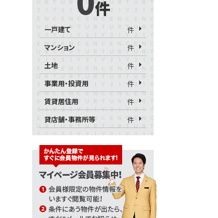
0
件
一戸建て
件
マンション
件
土地
件
事業用・投資用
件
賃貸居住用
件
貸店舗・事務所等
件