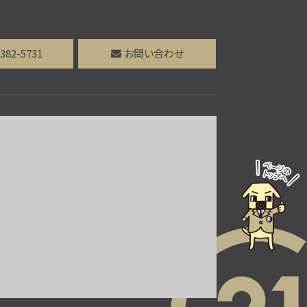
第9位
3,399万円
4ＬＤＫ
大町駅
-382-5731
お問い合わせ
歩9分
開放感あふれるルーフバルコニー付き
4LDK 地盤…
第10位
3,190万円
3ＬＤＫ
京成松戸線 常盤平駅 徒
歩24分