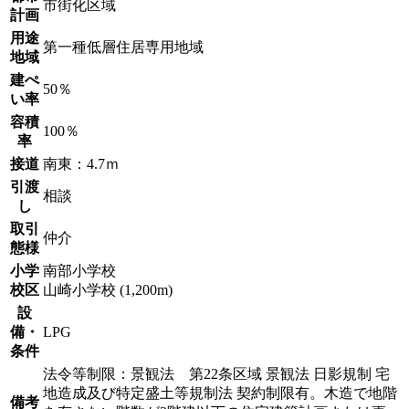
市街化区域
計画
用途
第一種低層住居専用地域
地域
建ぺ
50％
い率
容積
100％
率
接道
南東：4.7ｍ
引渡
相談
し
取引
仲介
態様
小学
南部小学校
校区
山崎小学校 (1,200m)
設
備・
LPG
条件
法令等制限：景観法 第22条区域 景観法 日影規制 宅
地造成及び特定盛土等規制法 契約制限有。木造で地階
備考