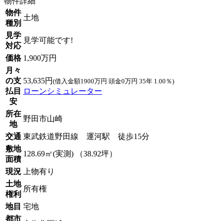
物件詳細
物件
土地
種別
見学
見学可能です!
対応
価格
1,900万円
月々
の支
53,635円
(借入金額1900万円 頭金0万円 35年 1.00％)
払目
ローンシミュレーター
安
所在
野田市山崎
地
交通
東武鉄道野田線 運河駅 徒歩15分
敷地
128.69㎡(実測) （38.92坪）
面積
現況
上物有り
土地
所有権
権利
地目
宅地
都市