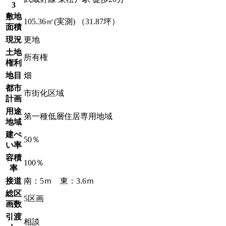
3
敷地
105.36㎡(実測) （31.87坪）
面積
現況
更地
土地
所有権
権利
地目
畑
都市
市街化区域
計画
用途
第一種低層住居専用地域
地域
建ぺ
50％
い率
容積
100％
率
接道
南：5ｍ 東：3.6ｍ
総区
5区画
画数
引渡
相談