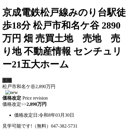
京成電鉄松戸線みのり台駅徒
歩18分 松戸市和名ケ谷 2890
万円 畑 売買土地 売地 売
り地 不動産情報 センチュリ
ー21五大ホーム
土地
松戸市和名ケ谷
2,890
万円
価格改定
Price revision
価格改定
>>
2,890万円
価格改定日:令和8年03月30日
見学可能です!（無料）047-382-5731