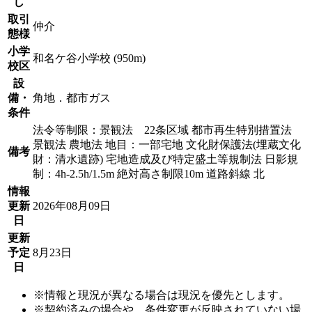
し
取引
仲介
態様
小学
和名ケ谷小学校 (950m)
校区
設
備・
角地．都市ガス
条件
法令等制限：景観法 22条区域 都市再生特別措置法
景観法 農地法 地目：一部宅地 文化財保護法(埋蔵文化
備考
財：清水遺跡) 宅地造成及び特定盛土等規制法 日影規
制：4h-2.5h/1.5m 絶対高さ制限10m 道路斜線 北
情報
更新
2026年08月09日
日
更新
予定
8月23日
日
※情報と現況が異なる場合は現況を優先とします。
※契約済みの場合や、条件変更が反映されていない場