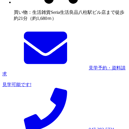
買い物：生活雑貨
Seria生活良品八柱駅ビル店まで徒歩
約21分（約1,680ｍ）
見学予約・資料請
求
見学可能です!