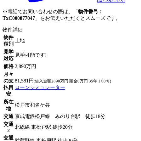
047-382-5731
※電話でお問い合わせの際は、「
物件番号：
TxC000877047
」をお伝えいただくとスムーズです。
物件詳細
物件
土地
種別
見学
見学可能です!
対応
価格
2,890万円
月々
の支
81,581円
(借入金額2890万円 頭金0万円 35年 1.00％)
払目
ローンシミュレーター
安
所在
松戸市和名ケ谷
地
交通
京成電鉄松戸線 みのり台駅 徒歩18分
交通
北総線 東松戸駅 徒歩20分
2
交通
武蔵野線 東松戸駅 徒歩20分