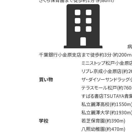
さくら保育園まで徒歩約1分（約80ｍ）
病
千葉銀行小金原支店まで徒歩約3分（約200ｍ
ミニストップ松戸小金原
リブレ京成小金原店
(約2
買い物
ザ・ダイソーサンドラッグ
テラスモール松戸
(約760
すばる書店TSUTAYA青
私立麗澤高校
(約1550m
私立麗澤大学
(約1930m
学校
若芝保育園
(約390m)
八照幼稚園
(約470m)