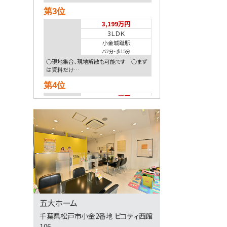
第3位
3,199万円
3ＬＤＫ
小金城趾駅
バ2分
・
歩15分
○現地集合、現地解散も可能です ○まず
は資料だけ…
第4位
4,999万円
3ＬＤＫ
南柏駅
歩6分
南柏駅徒歩6分！地盤20年保証＋防犯カメ
ラ標準装…
第5位
3,899万円
3ＬＤＫ
柏駅
歩10分
五大ホーム
「柏」駅徒歩10分のリフォーム物件 サンル
千葉県松戸市小金2番地 ピコティ西館
ーム付…
106