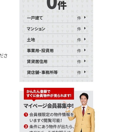
0
件
一戸建て
件
マンション
件
土地
件
事業用・投資用
件
くださ
賃貸居住用
件
貸店舗・事務所等
件