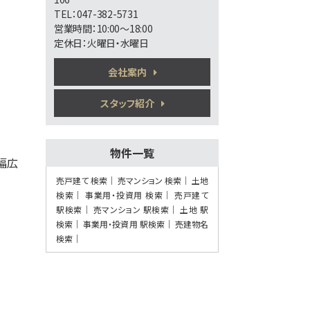
第6位
TEL：047-382-5731
2,499万円
営業時間：10:00～18:00
4ＬＤＫ
定休日：火曜日・水曜日
運河駅
歩18分
会社案内
○現地集合、現地解散も可能です ○まず
は資料だけ…
スタッフ紹介
第7位
6,650万円
7.5%
利回
物件一覧
北松戸駅
ど幅広
歩10分
満室稼働の収益アパート 表面利回り
売戸建て 検索
売マンション 検索
土地
7.5％ 土地…
検索
事業用・投資用 検索
売戸建て
駅検索
売マンション 駅検索
土地 駅
第8位
検索
事業用・投資用 駅検索
売建物名
5,280万円
検索
3ＬＤＫ
南流山駅
歩13分
通勤も通学も安心。防犯カメラと地盤20年
保証で家…