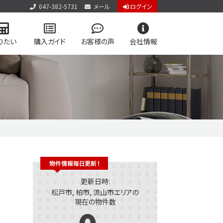
047-382-5731
メール
ログイン
りたい
購入ガイド
お客様の声
会社情報
アクセス
お知らせ
お問い合わせ
個人情報保護方針
用物件を検索
学区マップで探す
専門サイト
vol.2
ジログイン
更新日時:
松戸市, 柏市, 流山市エリアの
現在の物件数