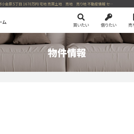
千代田・常磐緩行線北小金駅バス7分『久保下』停歩3分 松戸市小金原５丁目 1670万円 宅地 売買土地 売地 売り地 不動産情報 センチュリー21五大ホーム
買いたい
借りたい
売
物件情報
ンを検索
会社案内
土地を検索
スタッフ紹介
事業用・投資
4つの売却方法
の基礎知識
務所等一覧
ネットでかんたん売却査定
保険・公的優遇サービス
リースバック
のおすすめ物件
ピックアップ物件特集 vol.1
ピックアップ物件特集 
ション
今すぐ見られる土地
無料会員システム
会員ペー