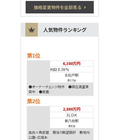
価格変更物件を全部見る
人気物件ランキング
第1位
6,380万円
8.36%
利回
北松戸駅
歩17分
●オーナーチェンジ物件 ●現在満室賃
貸中 ●表面…
第2位
2,880万円
3ＬＤＫ
新八柱駅
歩8分
高台×角部屋 陽当り眺望良好 敷地内
公園・広場あ…