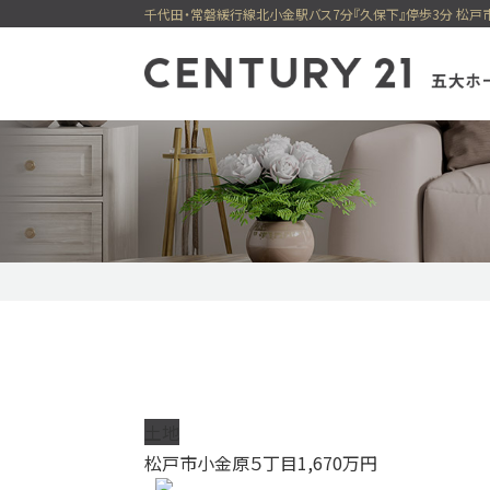
一戸建てを検索
マンショ
売却専門サイト
賃貸住宅一覧
購入の流れ
最適を選べる
住まい購入
貸店舗・事
新着物件
価格変更物件
五大ホーム
今すぐ見られる一戸建て
今すぐ見られるマン
土地
松戸市小金原５丁目
1,670
万円