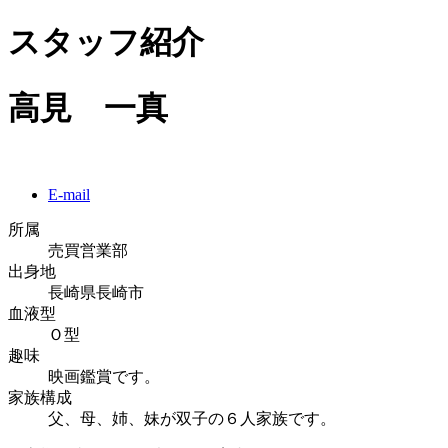
スタッフ紹介
高見 一真
E-mail
所属
売買営業部
出身地
長崎県長崎市
血液型
Ｏ型
趣味
映画鑑賞です。
家族構成
父、母、姉、妹が双子の６人家族です。