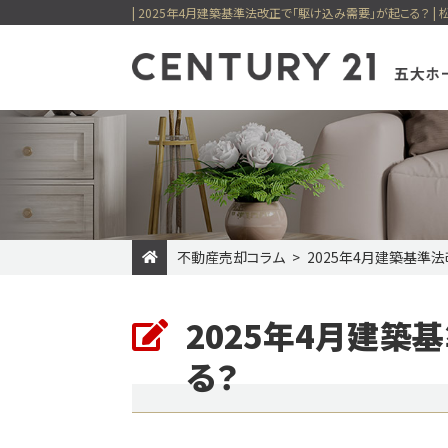
不動産売却コラム
2025年4月建築基準
一戸建てを検索
マンショ
売却専門サイト
賃貸住宅一覧
購入の流れ
最適を選べる
住まい購入
貸店舗・事
2025年4月建築
新着物件
価格変更物件
五大ホーム
今すぐ見られる一戸建て
今すぐ見られるマン
る？