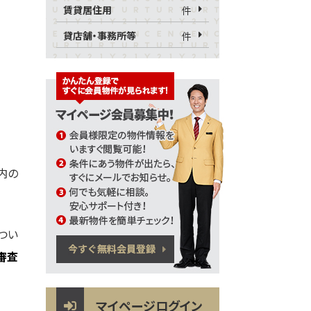
賃貸居住用
件
貸店舗・事務所等
件
内の
つい
審査
マイページログイン