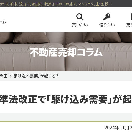
| 2025年4月建築基準法改正で「駆け込み需要」が起こる？ | 松戸市, 柏市, 流山市, 野田市, 我孫子市の一戸建て, マンション, 土地, 投資用, 賃貸など、不動産の事ならセンチュリー21五大ホーム
買いたい
借りたい
売
不動産売却コラム
法改正で「駆け込み需要」が起こる？
ンを検索
会社案内
土地を検索
スタッフ紹介
事業用・投資
4つの売却方法
の基礎知識
務所等一覧
ネットでかんたん売却査定
保険・公的優遇サービス
リースバック
基準法改正で「駆け込み需要」が起
のおすすめ物件
ピックアップ物件特集 vol.1
ピックアップ物件特集 
ション
今すぐ見られる土地
無料会員システム
会員ペー
2024年11月