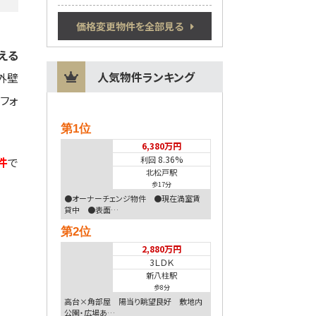
価格変更物件を全部見る
える
人気物件ランキング
外壁
フォ
第1位
6,380万円
8.36%
利回
件
で
北松戸駅
歩17分
●オーナーチェンジ物件 ●現在満室賃
貸中 ●表面…
第2位
2,880万円
3ＬＤＫ
新八柱駅
歩8分
高台×角部屋 陽当り眺望良好 敷地内
公園・広場あ…