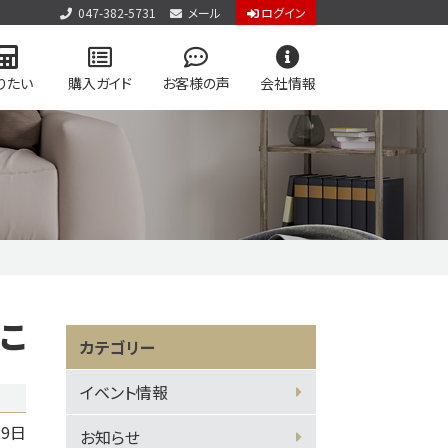
047-382-5731
メール
ログイン
りたい
購入ガイド
お客様の声
会社情報
アクセス
お知らせ
お問い合わせ
個人情報保護方針
用物件を検索
学区マップで探す
専門サイト
こ
vol.2
カテゴリー
ジログイン
イベント情報
29日
お知らせ