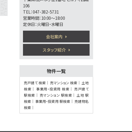
第6位
106
TEL：047-382-5731
3,199万円
営業時間：10:00～18:00
3ＬＤＫ
小金城趾駅
定休日：火曜日・水曜日
バ2分
・
歩15分
○現地集合、現地解散も可能です ○まず
会社案内
は資料だけ…
第7位
スタッフ紹介
3,899万円
3ＬＤＫ
柏駅
物件一覧
歩10分
「柏」駅徒歩10分のリフォーム物件 サンル
ーム付…
売戸建て 検索
売マンション 検索
土地
検索
事業用・投資用 検索
売戸建て
第8位
駅検索
売マンション 駅検索
土地 駅
2,499万円
検索
事業用・投資用 駅検索
売建物名
4ＬＤＫ
検索
運河駅
歩18分
○現地集合、現地解散も可能です ○まず
は資料だけ…