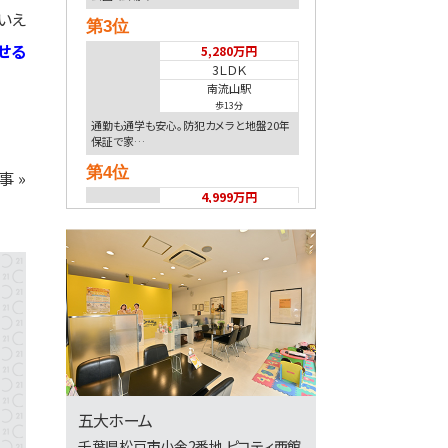
いえ
第3位
せる
5,280万円
3ＬＤＫ
南流山駅
歩13分
通勤も通学も安心。防犯カメラと地盤20年
保証で家…
第4位
事 »
4,999万円
3ＬＤＫ
南柏駅
歩6分
南柏駅徒歩6分！地盤20年保証＋防犯カメ
ラ標準装…
第5位
6,650万円
7.5%
利回
北松戸駅
歩10分
五大ホーム
満室稼働の収益アパート 表面利回り
7.5％ 土地…
千葉県松戸市小金2番地 ピコティ西館