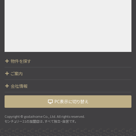
歩19分
○現地集合、現地解散も可能です ○まずは資料だけ…
第9位
5,699万円
4ＬＤＫ
北小金駅
歩10分
○現地集合、現地解散も可能です ○まずは資料だけ…
物件を探す
第10位
4,090万円
ご案内
4ＬＤＫ
東武鉄道野田線 高柳 徒歩14分
会社情報
PC表示に切り替え
Copyright © godaihome Co., Ltd. All rights reserved.
センチュリー21の加盟店は、すべて独立・自営です。