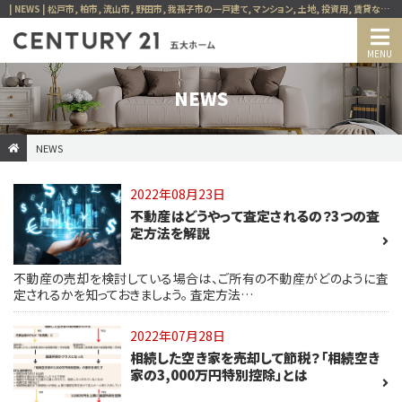
| NEWS | 松戸市, 柏市, 流山市, 野田市, 我孫子市の一戸建て, マンション, 土地, 投資用, 賃貸など、不動産の事ならセンチュリー21五大ホーム
NEWS
NEWS
2022年08月23日
不動産はどうやって査定されるの？3つの査
定方法を解説
不動産の売却を検討している場合は、ご所有の不動産がどのように査
定されるかを知っておきましょう。 査定方法…
2022年07月28日
相続した空き家を売却して節税？「相続空き
家の3,000万円特別控除」とは