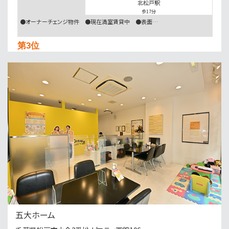
北松戸駅
歩17分
●オーナーチェンジ物件 ●現在満室賃貸中 ●表面…
第3位
3,199万円
3ＬＤＫ
小金城趾駅
バ2分
・
歩15分
○現地集合、現地解散も可能です ○まずは資料だけ…
第4位
4,999万円
3ＬＤＫ
南柏駅
歩6分
南柏駅徒歩6分！地盤20年保証＋防犯カメラ標準装…
第5位
2,499万円
五大ホーム
4ＬＤＫ
運河駅