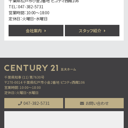
千葉県松戸市小金2番地 ピコティ西館106
歩18分
TEL：047-382-5731
○現地集合、現地解散も可能です ○まずは資料だけ…
営業時間：10:00～18:00
定休日：火曜日・水曜日
第6位
5,280万円
会社案内
スタッフ紹介
3ＬＤＫ
南流山駅
歩13分
通勤も通学も安心。防犯カメラと地盤20年保証で家…
第7位
4,490万円
3ＬＤＫ
千葉県知事 (11) 第7630号
上本郷駅
〒270-0014 千葉県松戸市小金2番地 ピコティ西館106
営業時間：10:00～18:00
歩7分
定休日：火曜日・水曜日
047-382-5731
お問い合わせ
第8位
4,590万円
4ＬＤＫ
常盤平駅