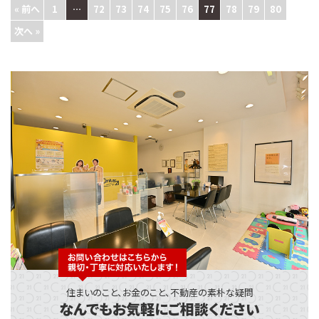
« 前へ
1
…
72
73
74
75
76
77
78
79
80
次へ »
住まいのこと、お金のこと、不動産の素朴な疑問
なんでもお気軽にご相談ください