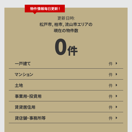
更新日時:
松戸市, 柏市, 流山市エリアの
現在の物件数
0
件
一戸建て
件
マンション
件
土地
件
事業用・投資用
件
賃貸居住用
件
貸店舗・事務所等
件