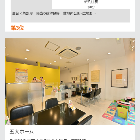
新八柱駅
歩8分
高台×角部屋 陽当り眺望良好 敷地内公園・広場あ…
第3位
5,280万円
3ＬＤＫ
南流山駅
歩13分
通勤も通学も安心。防犯カメラと地盤20年保証で家…
第4位
3,199万円
3ＬＤＫ
小金城趾駅
バ2分
・
歩15分
○現地集合、現地解散も可能です ○まずは資料だけ…
第5位
4,999万円
五大ホーム
3ＬＤＫ
南柏駅