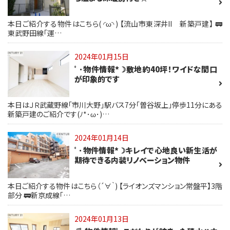
本日ご紹介する物件はこちら( ◜ω◝ ) 【流山市東深井II 新築戸建】 🚃
東武野田線「運…
2024年01月15日
ﾟ･物件情報*☽敷地約40坪！ワイドな間口
が印象的です
本日はＪＲ武蔵野線「市川大野」駅バス7分「曽谷坂上」停歩11分にある
新築戸建のご紹介です(ﾉ*･ω･)…
2024年01月14日
ﾟ･物件情報*☽キレイで心地良い新生活が
期待できる内装リノベーション物件
本日ご紹介する物件はこちら（´∀｀) 【ライオンズマンション常盤平】3階
部分 🚃新京成線「…
2024年01月13日