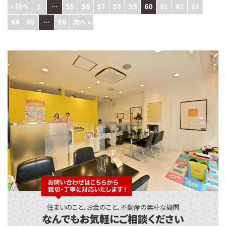
« 前へ
1
…
55
56
57
58
59
60
61
62
63
64
65
…
80
次へ »
住まいのこと、お金のこと、不動産の素朴な疑問
なんでもお気軽にご相談ください