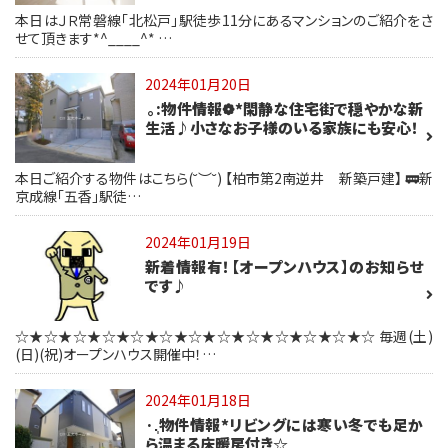
本日はＪＲ常磐線「北松戸」駅徒歩11分にあるマンションのご紹介をさ
せて頂きます*^____^* …
2024年01月20日
｡:物件情報❁*閑静な住宅街で穏やかな新
生活♪小さなお子様のいる家族にも安心！
本日ご紹介する物件はこちら(˘︶˘) 【柏市第2南逆井 新築戸建】 🚃新
京成線「五香」駅徒…
2024年01月19日
新着情報有！【オープンハウス】のお知らせ
です♪
☆★☆★☆★☆★☆★☆★☆★☆★☆★☆★☆★☆★☆ 毎週(土)
(日)(祝)オープンハウス開催中！…
2024年01月18日
·.̩物件情報*リビングには寒い冬でも足か
ら温まる床暖房付き☆