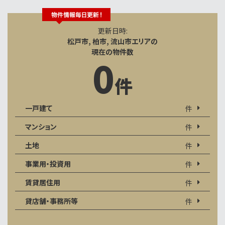
更新日時:
松戸市, 柏市, 流山市エリアの
現在の物件数
0
件
一戸建て
件
マンション
件
土地
件
事業用・投資用
件
賃貸居住用
件
貸店舗・事務所等
件