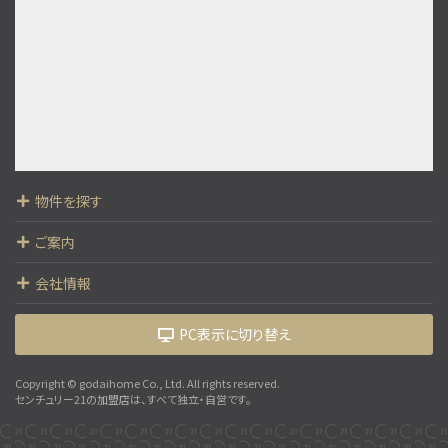
歩18分
○現地集合、現地解散も可能です ○まずは資料だけ…
第9位
5,999万円
4ＬＤＫ
南柏駅
歩20分
○現地集合、現地解散も可能です ○まずは資料だけ…
物件を探す
第10位
3,399万円
ご案内
4ＬＤＫ
大町駅
会社情報
歩9分
開放感あふれるルーフバルコニー付き4LDK 地盤…
PC表示に切り替え
Copyright © godaihome Co., Ltd. All rights reserved.
センチュリー21の加盟店は、すべて独立・自営です。