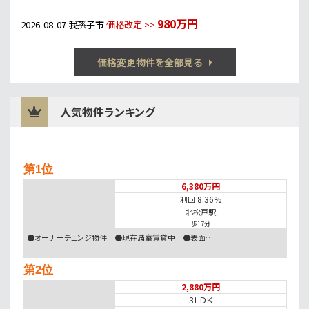
980万円
2026-08-07
我孫子市
価格改定 >>
価格変更物件を全部見る
人気物件ランキング
第1位
6,380万円
8.36%
利回
北松戸駅
歩17分
●オーナーチェンジ物件 ●現在満室賃貸中 ●表面…
第2位
2,880万円
3ＬＤＫ