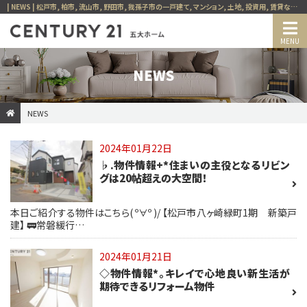
| NEWS | 松戸市, 柏市, 流山市, 野田市, 我孫子市の一戸建て, マンション, 土地, 投資用, 賃貸など、不動産の事ならセンチュリー21五大ホーム
NEWS
NEWS
2024年01月22日
♭.物件情報+*住まいの主役となるリビン
グは20帖超えの大空間！
本日ご紹介する物件はこちら( º∀º )/ 【松戸市八ヶ崎緑町1期 新築戸
建】 🚃常磐緩行…
2024年01月21日
◇物件情報*。キレイで心地良い新生活が
期待できるリフォーム物件