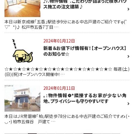
♬.物件情報ﾟ.こだわりが詰まった積水ハウ
ス施工の注文建築♪
本日は新京成線「五香」駅徒歩9分にある中古戸建のご紹介ですφ(゜
▽゜*)♪ 松戸市五香7丁目 …
2024年01月12日
新着＆お値下げ情報有！【オープンハウス】
のお知らせ☆
☆★☆★☆★☆★☆★☆★☆★☆★☆★☆★☆★☆★☆ 毎週(土)
(日)(祝)オープンハウス開催中！…
2024年01月11日
｡:物件情報❁*隣接するお家が少ない角
地、プライバシーも守りやすいです
本日はＪＲ常磐線「柏」駅徒歩78分にある中古戸建のご紹介です✍️(◔
◡◔) 柏市五條谷 戸建て …