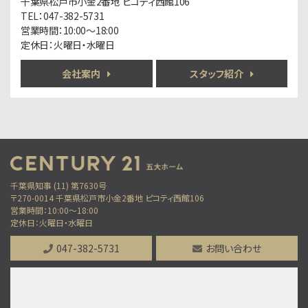
千葉県松戸市小金2番地 ピコティ西館106
歩6分
TEL：047-382-5731
南柏駅徒歩6分！地盤20年保証＋防犯カメラ標準装…
営業時間：10:00～18:00
定休日：火曜日・水曜日
第6位
3,899万円
会社案内
スタッフ紹介
3ＬＤＫ
柏駅
歩10分
「柏」駅徒歩10分のリフォーム物件 サンルーム付…
第7位
6,650万円
7.5%
利回
千葉県知事 (11) 第7630号
北松戸駅
〒270-0014 千葉県松戸市小金2番地 ピコティ西館106
営業時間：10:00～18:00
歩10分
定休日：火曜日・水曜日
満室稼働の収益アパート 表面利回り7.5％ 土地…
047-382-5731
お問い合わせ
第8位
2,499万円
4ＬＤＫ
運河駅