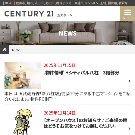
| NEWS | 松戸市, 柏市, 流山市, 野田市, 我孫子市の一戸建て, マンション, 土地, 投資用, 賃貸など、不動産の事ならセンチュリー21五大ホーム
NEWS
NEWS
2025年11月15日
.物件情報ﾟ+シティパル八柱 3階部分
本日はJR武蔵野線「新八柱駅」徒歩19分にある中古マンションをご紹
介いたします。 物件POINT…
2025年11月14日
【オープンハウス】のお知らせ♪ご来場の際
はどうぞお気をつけてお越しください。