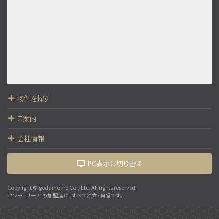
歩18分
○現地集合、現地解散も可能です ○まずは資料だけ…
第9位
5,999万円
4ＬＤＫ
南柏駅
歩20分
○現地集合、現地解散も可能です ○まずは資料だけ…
物件を探す
第10位
3,399万円
ご案内
4ＬＤＫ
大町駅
会社情報
歩9分
開放感あふれるルーフバルコニー付き4LDK 地盤…
PC表示に切り替え
Copyright © godaihome Co., Ltd. All rights reserved.
センチュリー21の加盟店は、すべて独立・自営です。