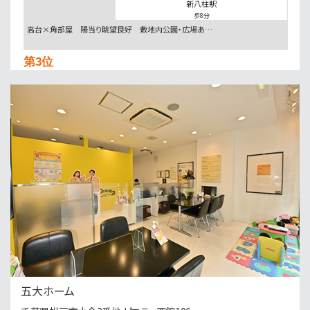
新八柱駅
歩8分
高台×角部屋 陽当り眺望良好 敷地内公園・広場あ…
第3位
5,280万円
3ＬＤＫ
南流山駅
歩13分
通勤も通学も安心。防犯カメラと地盤20年保証で家…
第4位
3,199万円
3ＬＤＫ
小金城趾駅
バ2分
・
歩15分
○現地集合、現地解散も可能です ○まずは資料だけ…
第5位
4,999万円
五大ホーム
3ＬＤＫ
南柏駅