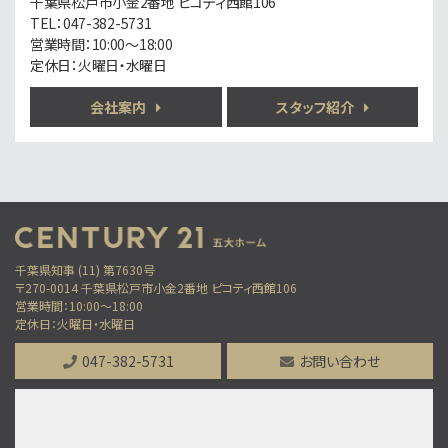
千葉県松戸市小金2番地 ピコティ西館106
歩6分
TEL：047-382-5731
南柏駅徒歩6分！地盤20年保証＋防犯カメラ標準装…
営業時間：10:00～18:00
定休日：火曜日・水曜日
第6位
3,899万円
会社案内
スタッフ紹介
3ＬＤＫ
柏駅
歩10分
「柏」駅徒歩10分のリフォーム物件 サンルーム付…
第7位
6,650万円
7.5%
利回
千葉県知事 (11) 第7630号
北松戸駅
〒270-0014 千葉県松戸市小金2番地 ピコティ西館106
営業時間：10:00～18:00
歩10分
定休日：火曜日・水曜日
満室稼働の収益アパート 表面利回り7.5％ 土地…
047-382-5731
お問い合わせ
第8位
2,499万円
4ＬＤＫ
運河駅