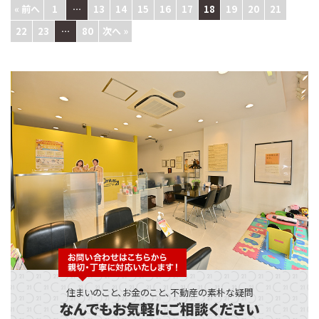
« 前へ
1
…
13
14
15
16
17
18
19
20
21
22
23
…
80
次へ »
住まいのこと、お金のこと、不動産の素朴な疑問
なんでもお気軽にご相談ください