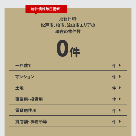
更新日時:
松戸市, 柏市, 流山市エリアの
現在の物件数
0
件
一戸建て
件
マンション
件
土地
件
事業用・投資用
件
賃貸居住用
件
貸店舗・事務所等
件