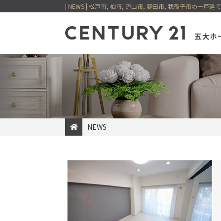
NEWS
一戸建てを検索
マンショ
売却専門サイト
賃貸住宅一覧
購入の流れ
最適を選べる
住まい購入
貸店舗・事
新着物件
価格変更物件
五大ホーム
今すぐ見られる一戸建て
今すぐ見られるマン