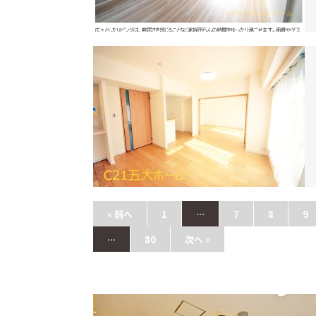
« 前へ
1
…
7
8
9
…
80
次へ »