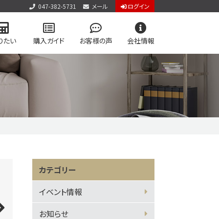
047-382-5731
メール
ログイン
りたい
購入ガイド
お客様の声
会社情報
アクセス
お知らせ
お問い合わせ
個人情報保護方針
用物件を検索
学区マップで探す
専門サイト
vol.2
カテゴリー
ジログイン
イベント情報
お知らせ