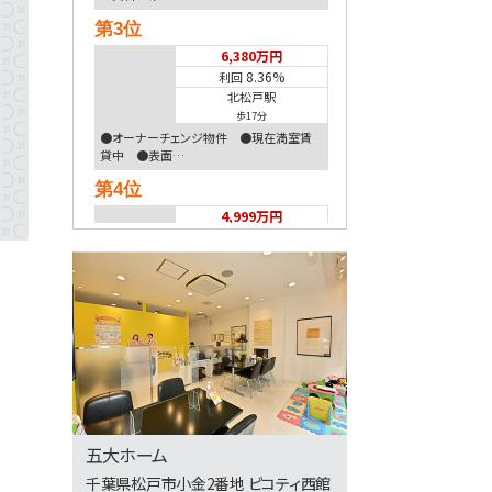
第3位
6,380万円
8.36%
利回
北松戸駅
歩17分
●オーナーチェンジ物件 ●現在満室賃
貸中 ●表面…
第4位
4,999万円
3ＬＤＫ
南柏駅
歩6分
南柏駅徒歩6分！地盤20年保証＋防犯カメ
ラ標準装…
第5位
2,499万円
4ＬＤＫ
運河駅
歩18分
五大ホーム
○現地集合、現地解散も可能です ○まず
は資料だけ…
千葉県松戸市小金2番地 ピコティ西館