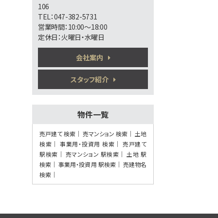
106
第6位
TEL：047-382-5731
6,650万円
営業時間：10:00～18:00
7.5%
利回
定休日：火曜日・水曜日
北松戸駅
歩10分
満室稼働の収益アパート 表面利回り
会社案内
7.5％ 土地…
第7位
スタッフ紹介
5,280万円
3ＬＤＫ
南流山駅
物件一覧
歩13分
通勤も通学も安心。防犯カメラと地盤20年
売戸建て 検索
売マンション 検索
土地
保証で家…
検索
事業用・投資用 検索
売戸建て
第8位
駅検索
売マンション 駅検索
土地 駅
4,490万円
検索
事業用・投資用 駅検索
売建物名
3ＬＤＫ
検索
上本郷駅
歩7分