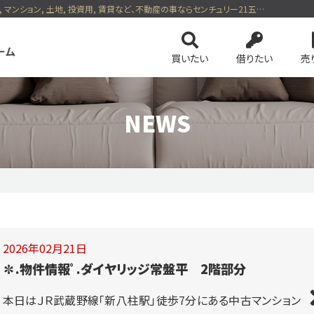
| NEWS | 松戸市, 柏市, 流山市, 野田市, 我孫子市の一戸建て, マンション, 土地, 投資用, 賃貸など、不動産の事ならセンチュリー21五大ホーム
買いたい
借りたい
売
NEWS
ンを検索
会社案内
土地を検索
スタッフ紹介
事業用・投資
4つの売却方法
の基礎知識
務所等一覧
ネットでかんたん売却査定
保険・公的優遇サービス
リースバック
のおすすめ物件
ピックアップ物件特集 vol.1
ピックアップ物件特集 
2026年02月21日
ション
今すぐ見られる土地
無料会員システム
会員ペー
✽.物件情報ﾟ.ダイヤリッジ常盤平 2階部分
本日はＪＲ武蔵野線「新八柱駅」徒歩7分にある中古マンション