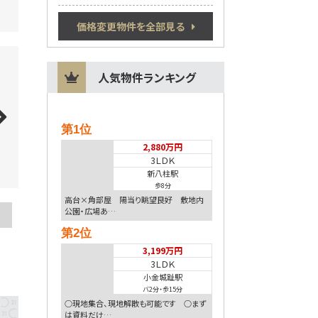
価格変更物件を全部見る
人気物件ランキング
第1位
2,880万円
3ＬＤＫ
新八柱駅
歩8分
高台×角部屋 陽当り眺望良好 敷地内
公園・広場あ…
第2位
3,199万円
3ＬＤＫ
小金城趾駅
バ2分
・
歩15分
○現地集合、現地解散も可能です ○まず
は資料だけ…