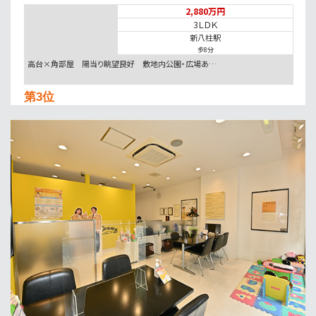
2,880万円
3ＬＤＫ
新八柱駅
歩8分
高台×角部屋 陽当り眺望良好 敷地内公園・広場あ…
第3位
5,280万円
3ＬＤＫ
南流山駅
歩13分
通勤も通学も安心。防犯カメラと地盤20年保証で家…
第4位
4,999万円
3ＬＤＫ
南柏駅
歩6分
南柏駅徒歩6分！地盤20年保証＋防犯カメラ標準装…
第5位