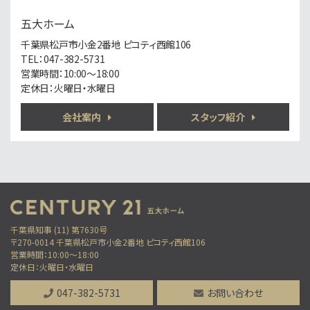
6,650万円
7.5%
利回
五大ホーム
北松戸駅
歩10分
千葉県松戸市小金2番地 ピコティ西館106
満室稼働の収益アパート 表面利回り7.5％ 土地…
TEL：047-382-5731
営業時間：10:00～18:00
定休日：火曜日・水曜日
第6位
3,199万円
会社案内
スタッフ紹介
3ＬＤＫ
小金城趾駅
バ2分
・
歩15分
○現地集合、現地解散も可能です ○まずは資料だけ…
第7位
3,899万円
3ＬＤＫ
千葉県知事 (11) 第7630号
柏駅
〒270-0014 千葉県松戸市小金2番地 ピコティ西館106
歩10分
営業時間：10:00～18:00
「柏」駅徒歩10分のリフォーム物件 サンルーム付…
定休日：火曜日・水曜日
第8位
047-382-5731
お問い合わせ
2,499万円