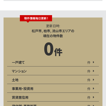
更新日時:
松戸市, 柏市, 流山市エリアの
現在の物件数
0
件
一戸建て
件
マンション
件
土地
件
事業用・投資用
件
賃貸居住用
件
貸店舗・事務所等