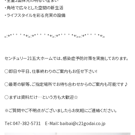
・角地で広々とした空間の新生活
・ライフスタイルを彩る充実の設備
｡:+* ﾟ ゜ﾟ *+:｡:+* ﾟ ゜ﾟ *+:｡:+* ﾟ ゜ﾟ *+:｡｡:+* ﾟ ゜ﾟ *+:｡
​​センチュリー21五大ホームでは、感染症予防対策を実施しております。
○即日や平日、仕事終わりのご案内もお任せ下さい！
○最寄の駅等、ご指定場所でお待ち合わせからのご案内も可能です♪
○まずは資料だけ…という方も大歓迎☆
※ご質問やご不明点がございましたらお気軽にご連絡ください。
Tel：047-382-5731 E-Mail：baibai@c21godai.co.jp