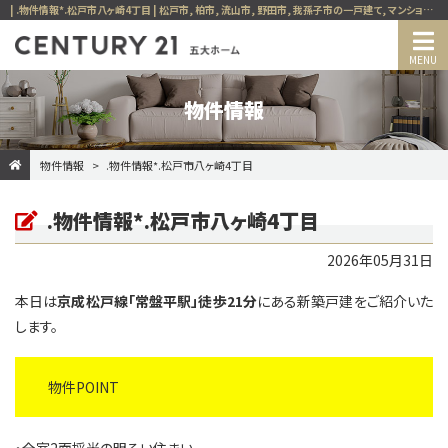
| .物件情報*.松戸市八ヶ崎4丁目 | 松戸市, 柏市, 流山市, 野田市, 我孫子市の一戸建て, マンション, 土地, 投資用, 賃貸など、不動産の事ならセンチュリー21五大ホーム
物件情報
物件情報
.物件情報*.松戸市八ヶ崎4丁目
.物件情報*.松戸市八ヶ崎4丁目
2026年05月31日
本日は
京成松戸線「常盤平駅」徒歩21分
にある新築戸建をご紹介いた
します。
物件POINT
・全室2面採光の明るい住まい