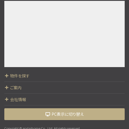
4ＬＤＫ
運河駅
歩18分
○現地集合、現地解散も可能です ○まずは資料だけ…
第9位
3,190万円
3ＬＤＫ
京成松戸線 常盤平駅 徒歩24分
第10位
物件を探す
5,999万円
4ＬＤＫ
ご案内
南柏駅
歩20分
会社情報
○現地集合、現地解散も可能です ○まずは資料だけ…
PC表示に切り替え
Copyright © godaihome Co., Ltd. All rights reserved.