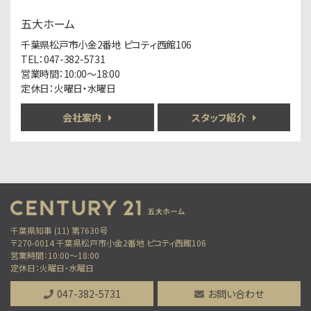
6,650万円
7.5%
利回
五大ホーム
北松戸駅
歩10分
千葉県松戸市小金2番地 ピコティ西館106
満室稼働の収益アパート 表面利回り7.5％ 土地…
TEL：047-382-5731
営業時間：10:00～18:00
定休日：火曜日・水曜日
第6位
3,199万円
会社案内
スタッフ紹介
3ＬＤＫ
小金城趾駅
バ2分
・
歩15分
○現地集合、現地解散も可能です ○まずは資料だけ…
第7位
3,899万円
3ＬＤＫ
千葉県知事 (11) 第7630号
柏駅
〒270-0014 千葉県松戸市小金2番地 ピコティ西館106
歩10分
営業時間：10:00～18:00
「柏」駅徒歩10分のリフォーム物件 サンルーム付…
定休日：火曜日・水曜日
第8位
047-382-5731
お問い合わせ
2,499万円