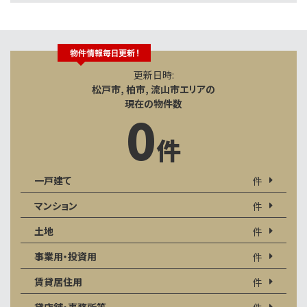
更新日時:
松戸市, 柏市, 流山市エリアの
現在の物件数
0
件
一戸建て
件
マンション
件
土地
件
事業用・投資用
件
賃貸居住用
件
貸店舗・事務所等