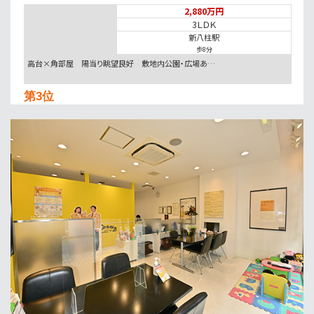
2,880万円
3ＬＤＫ
新八柱駅
歩8分
高台×角部屋 陽当り眺望良好 敷地内公園・広場あ…
第3位
5,280万円
3ＬＤＫ
南流山駅
歩13分
通勤も通学も安心。防犯カメラと地盤20年保証で家…
第4位
4,999万円
3ＬＤＫ
南柏駅
歩6分
南柏駅徒歩6分！地盤20年保証＋防犯カメラ標準装…
第5位