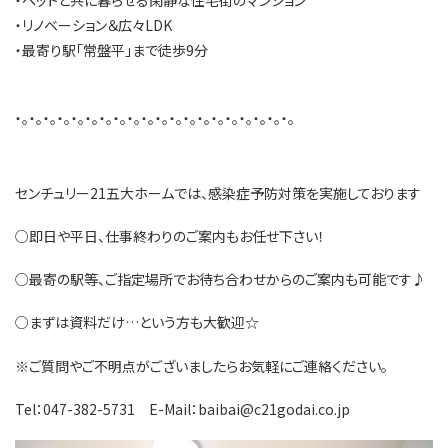
・リノベーション＆広々LDK
・最寄り駅「常盤平」まで徒歩9分
・。・。・。・。・。・。・。・。・。・。・。・。・。・。・。・。・。・。・。・。
​​センチュリー21五大ホームでは、感染症予防対策を実施しております
○即日や平日、仕事終わりのご案内もお任せ下さい！
○最寄の駅等、ご指定場所でお待ち合わせからのご案内も可能です♪
○まずは資料だけ…という方も大歓迎☆
※ご質問やご不明点がございましたらお気軽にご連絡ください。
Tel：047-382-5731 E-Mail：baibai@c21godai.co.jp