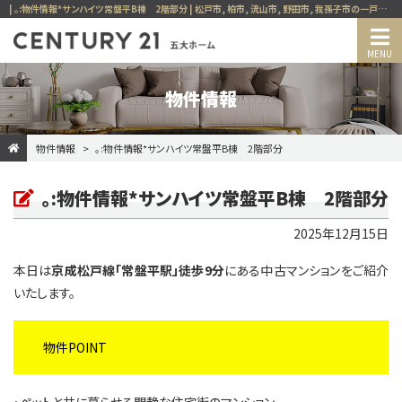
| ｡:物件情報*サンハイツ常盤平B棟 2階部分 | 松戸市, 柏市, 流山市, 野田市, 我孫子市の一戸建て, マンション, 土地, 投資用, 賃貸など、不動産の事ならセンチュリー21五大ホーム
物件情報
物件情報
｡:物件情報*サンハイツ常盤平B棟 2階部分
｡:物件情報*サンハイツ常盤平B棟 2階部分
2025年12月15日
本日は
京成松戸線「常盤平駅」徒歩9分
にある中古マンションをご紹介
いたします。
物件POINT
・ペットと共に暮らせる閑静な住宅街のマンション