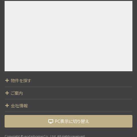
4ＬＤＫ
運河駅
歩18分
○現地集合、現地解散も可能です ○まずは資料だけ…
第9位
3,190万円
3ＬＤＫ
京成松戸線 常盤平駅 徒歩24分
第10位
物件を探す
5,999万円
4ＬＤＫ
ご案内
南柏駅
歩20分
会社情報
○現地集合、現地解散も可能です ○まずは資料だけ…
PC表示に切り替え
Copyright © godaihome Co., Ltd. All rights reserved.