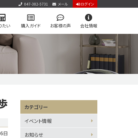
047-382-5731
メール
ログイン
りたい
購入ガイド
お客様の声
会社情報
アクセス
お知らせ
お問い合わせ
個人情報保護方針
用物件を検索
学区マップで探す
専門サイト
歩
vol.2
カテゴリー
ジログイン
イベント情報
06日
お知らせ