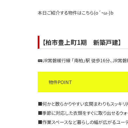
本日ご紹介する物件はこちら(o´・ω-)b
【柏市豊上町1期 新築戸建】
🚃JR常磐緩行線 「南柏」駅 徒歩16分、JR
物件POINT
■何かと散らかりやすい玄関まわりもスッキリ
■季節に対応した衣類をすぐに取り出せるウォ
■作業スペースなど暮らしの幅が広がるユーテ