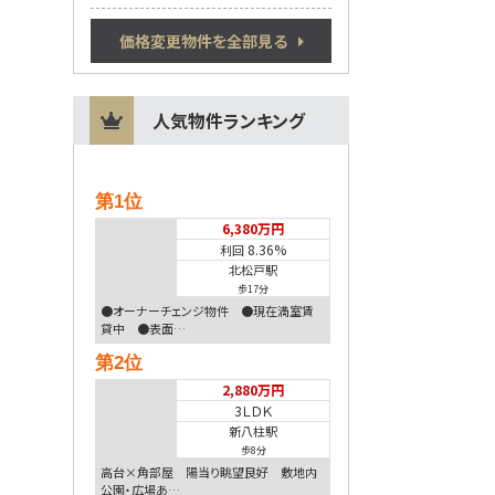
価格変更物件を全部見る
人気物件ランキング
第1位
6,380万円
8.36%
利回
北松戸駅
歩17分
●オーナーチェンジ物件 ●現在満室賃
貸中 ●表面…
第2位
2,880万円
3ＬＤＫ
新八柱駅
歩8分
高台×角部屋 陽当り眺望良好 敷地内
公園・広場あ…