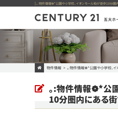
物件情報
｡:物件情報❁*公園や小学校、
一戸建てを検索
マンショ
売却専門サイト
賃貸住宅一覧
購入の流れ
最適を選べる
住まい購入
貸店舗・事
｡:物件情報❁*
新着物件
価格変更物件
五大ホーム
今すぐ見られる一戸建て
今すぐ見られるマン
10分圏内にある