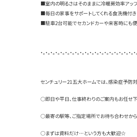
■室内の明るさはそのままに冷暖房効率アッ
■毎日の家事をサポートしてくれる食洗機付き
■駐車2台可能でセカンドカーや来客時にも便
・。・。・。・。・。・。・。・。・。・。・。・。・。・。・。・。・。・。・。・
​​センチュリー21五大ホームでは、感染症予防
○即日や平日、仕事終わりのご案内もお任せ下
○最寄の駅等、ご指定場所でお待ち合わせか
○まずは資料だけ…という方も大歓迎☆