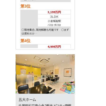
第3位
3,199万円
3ＬＤＫ
小金城趾駅
バ2分
・
歩15分
○現地集合、現地解散も可能です ○まず
は資料だけ…
第4位
4,999万円
3ＬＤＫ
南柏駅
歩6分
南柏駅徒歩6分！地盤20年保証＋防犯カメ
ラ標準装…
第5位
3,899万円
3ＬＤＫ
柏駅
歩10分
五大ホーム
「柏」駅徒歩10分のリフォーム物件 サンル
ーム付…
千葉県松戸市小金2番地 ピコティ西館