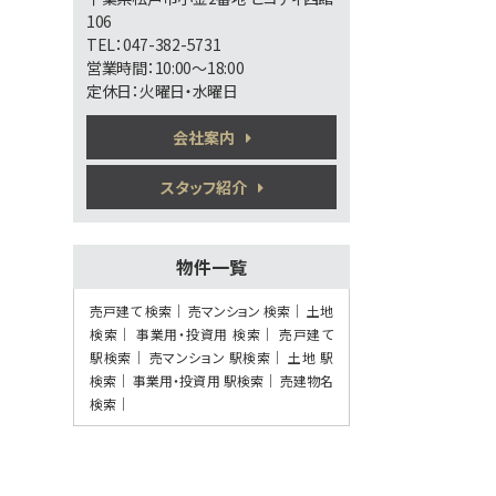
第6位
106
TEL：047-382-5731
2,499万円
営業時間：10:00～18:00
4ＬＤＫ
運河駅
定休日：火曜日・水曜日
歩18分
○現地集合、現地解散も可能です ○まず
会社案内
は資料だけ…
第7位
スタッフ紹介
6,650万円
7.5%
利回
北松戸駅
物件一覧
歩10分
満室稼働の収益アパート 表面利回り
7.5％ 土地…
売戸建て 検索
売マンション 検索
土地
検索
事業用・投資用 検索
売戸建て
第8位
駅検索
売マンション 駅検索
土地 駅
5,280万円
検索
事業用・投資用 駅検索
売建物名
3ＬＤＫ
検索
南流山駅
歩13分
通勤も通学も安心。防犯カメラと地盤20年
保証で家…