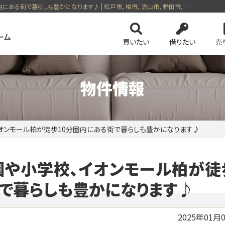
| ｡:物件情報❁*公園や小学校、イオンモール柏が徒歩10分圏内にある街で暮らしも豊かになります♪ | 松戸市, 柏市, 流山市, 野田市, 我孫子市の一戸建て, マンション, 土地, 投資用, 賃貸など、不動産の事ならセンチュリー21五大ホーム
買いたい
借りたい
売
物件情報
イオンモール柏が徒歩10分圏内にある街で暮らしも豊かになります♪
ンを検索
会社案内
土地を検索
スタッフ紹介
事業用・投資
4つの売却方法
の基礎知識
務所等一覧
ネットでかんたん売却査定
保険・公的優遇サービス
リースバック
公園や小学校、イオンモール柏が徒
のおすすめ物件
ピックアップ物件特集 vol.1
ピックアップ物件特集 
ション
今すぐ見られる土地
無料会員システム
会員ペー
街で暮らしも豊かになります♪
2025年01月