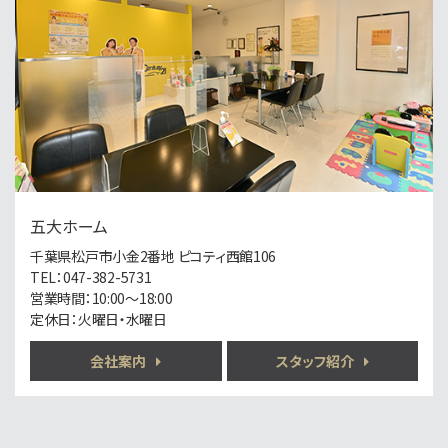
第4位
4,999万円
3ＬＤＫ
南柏駅
歩6分
南柏駅徒歩6分！地盤20年保証＋防犯カメラ標準装…
第5位
2,499万円
4ＬＤＫ
五大ホーム
運河駅
歩18分
千葉県松戸市小金2番地 ピコティ西館106
○現地集合、現地解散も可能です ○まずは資料だけ…
TEL：047-382-5731
営業時間：10:00～18:00
定休日：火曜日・水曜日
第6位
6,650万円
会社案内
スタッフ紹介
7.5%
利回
北松戸駅
歩10分
満室稼働の収益アパート 表面利回り7.5％ 土地…