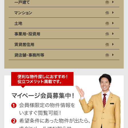
一戸建て
件
マンション
件
土地
件
事業用・投資用
件
賃貸居住用
件
貸店舗・事務所等
件