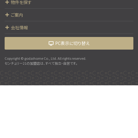
物件を探す
第10位
3,399万円
ご案内
4ＬＤＫ
大町駅
会社情報
歩9分
開放感あふれるルーフバルコニー付き4LDK 地盤…
PC表示に切り替え
Copyright © godaihome Co., Ltd. All rights reserved.
センチュリー21の加盟店は、すべて独立・自営です。