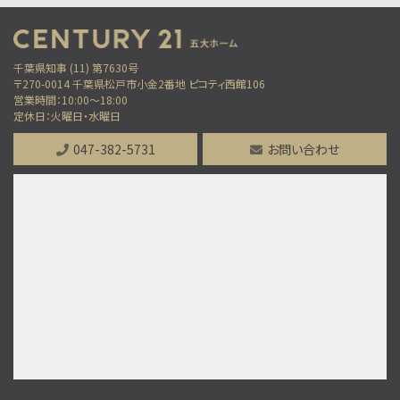
第7位
5,280万円
3ＬＤＫ
千葉県知事 (11) 第7630号
南流山駅
〒270-0014 千葉県松戸市小金2番地 ピコティ西館106
歩13分
営業時間：10:00～18:00
通勤も通学も安心。防犯カメラと地盤20年保証で家…
定休日：火曜日・水曜日
第8位
047-382-5731
お問い合わせ
4,490万円
3ＬＤＫ
上本郷駅
歩7分
第9位
3,899万円
3ＬＤＫ
柏駅
歩10分
「柏」駅徒歩10分のリフォーム物件 サンルーム付…