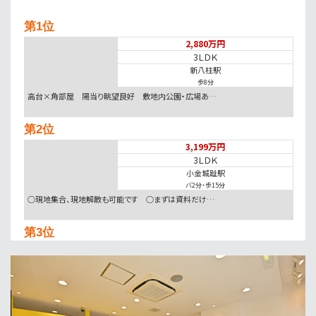
第1位
2,880万円
3ＬＤＫ
新八柱駅
歩8分
高台×角部屋 陽当り眺望良好 敷地内公園・広場あ…
第2位
3,199万円
3ＬＤＫ
小金城趾駅
バ2分
・
歩15分
○現地集合、現地解散も可能です ○まずは資料だけ…
第3位
6,380万円
8.36%
利回
北松戸駅
歩17分
●オーナーチェンジ物件 ●現在満室賃貸中 ●表面…